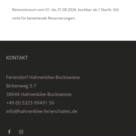
Reisezeitraum vom 01. bis 31.08.2026, buchbar ab 1 Nacht. Gilt
nicht für bestehende Reservierungen.
KONTAKT
Feriendorf Hahnenklee-Bockswiese
Birkenweg 5-7
38644 Hahnenklee-Bockswiese
+49 (0) 5323 99491 50
info@hahnenklee-ferienchalets.de